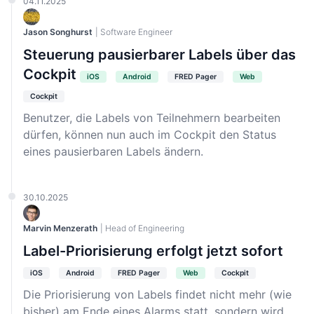
04.11.2025
Jason Songhurst
| Software Engineer
Steuerung pausierbarer Labels über das
Cockpit
iOS
Android
FRED Pager
Web
Cockpit
Benutzer, die Labels von Teilnehmern bearbeiten
dürfen, können nun auch im Cockpit den Status
eines pausierbaren Labels ändern.
30.10.2025
Marvin Menzerath
| Head of Engineering
Label-Priorisierung erfolgt jetzt sofort
iOS
Android
FRED Pager
Web
Cockpit
Die Priorisierung von Labels findet nicht mehr (wie
bisher) am Ende eines Alarms statt, sondern wird