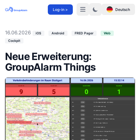
Log-in >
Deutsch
Menü
16.06.2026
iOS
Android
FRED Pager
Web
Cockpit
Neue Erweiterung:
GroupAlarm Things