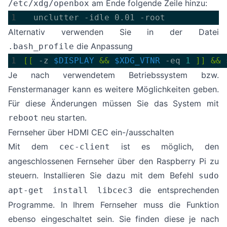
am Ende folgende Zeile hinzu:
/etc/xdg/openbox
  unclutter -idle 0.01 -root
Alternativ verwenden Sie in der Datei
die Anpassung
.bash_profile
[[
 -z 
$DISPLAY
&&
$XDG_VTNR
 -eq 
1
]]
&&
 
Je nach verwendetem Betriebssystem bzw.
Fenstermanager kann es weitere Möglichkeiten geben.
Für diese Änderungen müssen Sie das System mit
neu starten.
reboot
Fernseher über HDMI CEC ein-/ausschalten
Mit dem
ist es möglich, den
cec-client
angeschlossenen Fernseher über den Raspberry Pi zu
steuern. Installieren Sie dazu mit dem Befehl
sudo
die entsprechenden
apt-get install libcec3
Programme. In Ihrem Fernseher muss die Funktion
ebenso eingeschaltet sein. Sie finden diese je nach