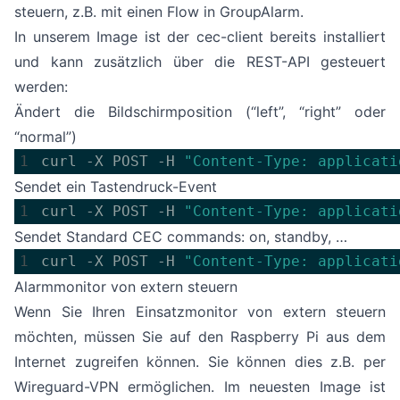
steuern, z.B. mit einen
Flow in GroupAlarm
.
In unserem Image ist der cec-client bereits installiert
und kann zusätzlich über die REST-API gesteuert
werden:
Ändert die Bildschirmposition (“left”, “right” oder
“normal”)
curl -X POST -H 
"Content-Type: applicati
Sendet ein Tastendruck-Event
curl -X POST -H 
"Content-Type: applicati
Sendet Standard CEC commands: on, standby, …
curl -X POST -H 
"Content-Type: applicati
Alarmmonitor von extern steuern
Wenn Sie Ihren Einsatzmonitor von extern steuern
möchten, müssen Sie auf den Raspberry Pi aus dem
Internet zugreifen können. Sie können dies z.B. per
Wireguard-VPN ermöglichen. Im neuesten Image ist