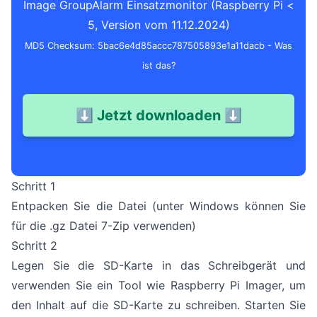
Image GroupAlarm Einsatzmonitor (Raspberry Pi <
5, Version vom 11.12.2024)
MD5 Checksum: 5bac6e4d85accc787505893e1a11dacb -
Was
ist das?
⬇ Jetzt downloaden ⬇
Schritt 1
Entpacken Sie die Datei (unter Windows können Sie
für die .gz Datei
7-Zip
verwenden)
Schritt 2
Legen Sie die SD-Karte in das Schreibgerät und
verwenden Sie ein Tool wie
Raspberry Pi Imager
, um
den Inhalt auf die SD-Karte zu schreiben. Starten Sie