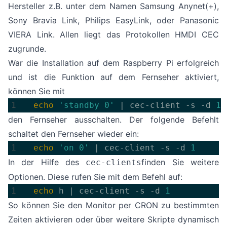
Hersteller z.B. unter dem Namen Samsung Anynet(+),
Sony Bravia Link, Philips EasyLink, oder Panasonic
VIERA Link. Allen liegt das Protokollen HMDI CEC
zugrunde.
War die Installation auf dem Raspberry Pi erfolgreich
und ist die Funktion auf dem Fernseher aktiviert,
können Sie mit
echo
'standby 0'
 | cec-client -s -d 
1
den Fernseher ausschalten. Der folgende Befehlt
schaltet den Fernseher wieder ein:
echo
'on 0'
 | cec-client -s -d 
1
In der Hilfe des
finden Sie weitere
cec-clients
Optionen. Diese rufen Sie mit dem Befehl auf:
echo
 h | cec-client -s -d 
1
So können Sie den Monitor per CRON zu bestimmten
Zeiten aktivieren oder über weitere Skripte dynamisch