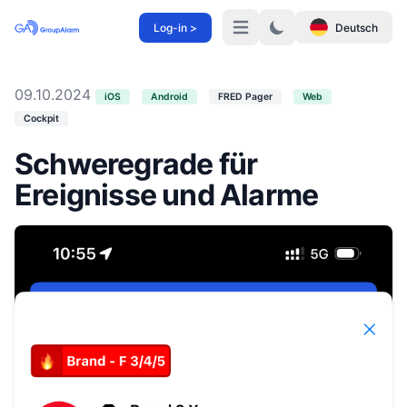
Log-in >
Deutsch
Menü
09.10.2024
iOS
Android
FRED Pager
Web
Cockpit
Schweregrade für
Ereignisse und Alarme